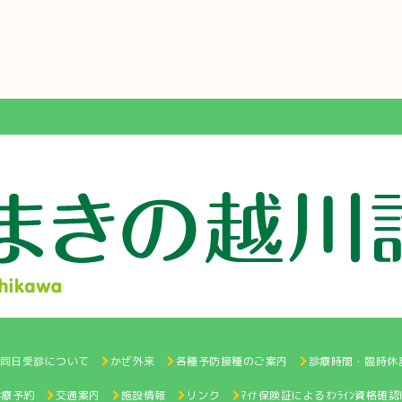
と同日受診について
かぜ外来
各種予防接種のご案内
診療時間・臨時休
診療予約
交通案内
施設情報
リンク
ﾏｲﾅ保険証によるｵﾝﾗｲﾝ資格確