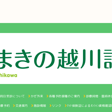
と同日受診について
かぜ外来
各種予防接種のご案内
診療時間・臨時休
診療予約
交通案内
施設情報
リンク
ﾏｲﾅ保険証によるｵﾝﾗｲﾝ資格確