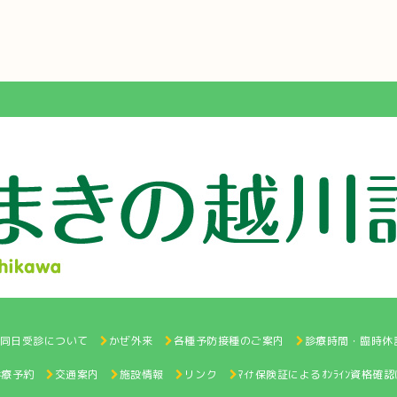
と同日受診について
かぜ外来
各種予防接種のご案内
診療時間・臨時休
診療予約
交通案内
施設情報
リンク
ﾏｲﾅ保険証によるｵﾝﾗｲﾝ資格確