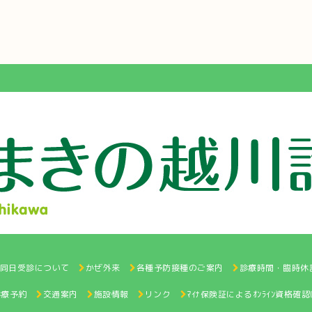
と同日受診について
かぜ外来
各種予防接種のご案内
診療時間・臨時休
診療予約
交通案内
施設情報
リンク
ﾏｲﾅ保険証によるｵﾝﾗｲﾝ資格確