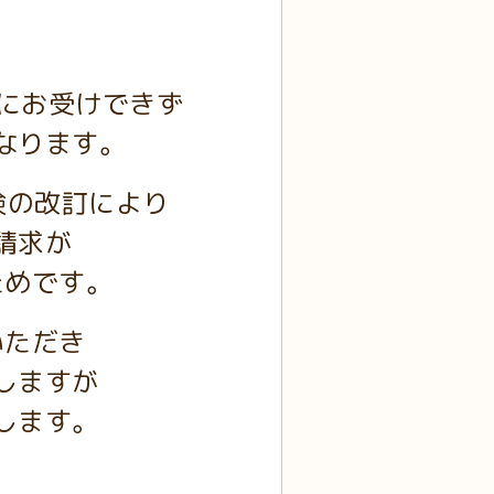
日にお受けできず
なります。
険の改訂により
請求が
ためです。
いただき
しますが
します。